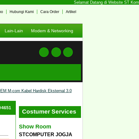
Selamat Datang di Website ST Kompute
mo
Hubungi Kami
Cara Order
Artikel
Lain-Lain
Modem & Networking
EM M-com Kabel Hardisk Eksternal 3.0
 #4651
Costumer Services
Show Room
STCOMPUTER JOGJA