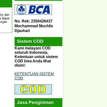
ity dan
a dapat
No. Rek: 2350426437
imple
Mochammad Muchlis
Djauhari
Sistem COD
Kami melayani COD
seluruh Indonesia.
Ketentuan untuk sistem
COD bisa Anda lihat
disini:
KETENTUAN SISTEM
COD
Jasa Pengiriman