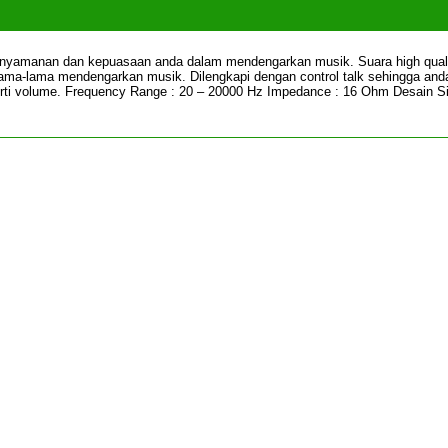
nyamanan dan kepuasaan anda dalam mendengarkan musik. Suara high qual
lama-lama mendengarkan musik. Dilengkapi dengan control talk sehingga and
rti volume. Frequency Range : 20 – 20000 Hz Impedance : 16 Ohm Desain S