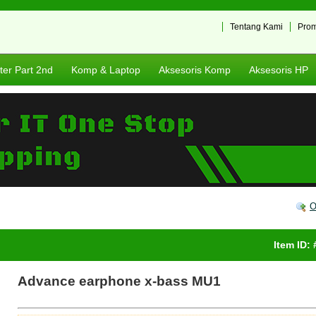
Tentang Kami
Pro
er Part 2nd
Komp & Laptop
Aksesoris Komp
Aksesoris HP
O
Item ID:
Advance earphone x-bass MU1