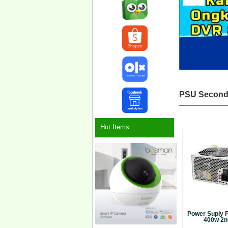
PSU Secon
Hot Items
Power Suply P
400w 2nd