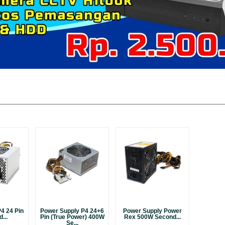
d
4 24 Pin
Power Supply P4 24+6
Power Supply Power
...
Pin (True Power) 400W
Rex 500W Second...
Se...