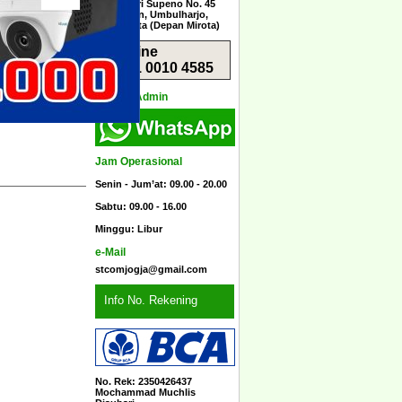
Jl. Menteri Supeno No. 45
Sorosutan, Umbulharjo,
Yogyakarta (Depan Mirota)
Hotline
0851 0010 4585
Kontak Admin
Jam Operasional
Senin - Jum’at: 09.00 - 20.00
Sabtu: 09.00 - 16.00
Minggu: Libur
e-Mail
stcomjogja@gmail.com
Info No. Rekening
No. Rek: 2350426437
Mochammad Muchlis