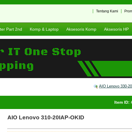
Tentang Kami
Pro
er Part 2nd
Komp & Laptop
Aksesoris Komp
Aksesoris HP
AIO Lenovo 330-2
Item ID:
AIO Lenovo 310-20IAP-OKID