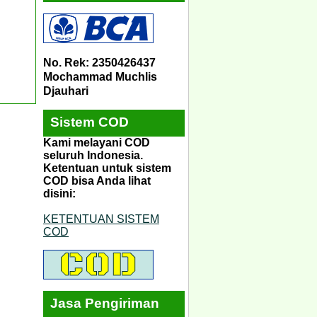
No. Rek: 2350426437
Mochammad Muchlis
Djauhari
Sistem COD
Kami melayani COD
seluruh Indonesia.
Ketentuan untuk sistem
COD bisa Anda lihat
disini:
KETENTUAN SISTEM
COD
Jasa Pengiriman