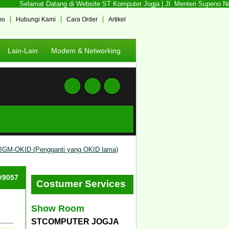
Selamat Datang di Website ST Komputer Jogja | Jl. Menteri Supeno No. 
mo
Hubungi Kami
Cara Order
Artikel
Lain-Lain
Modem & Networking
0IGM-OKID (Pengganti yang OKID lama)
 #9057
Costumer Services
Show Room
STCOMPUTER JOGJA