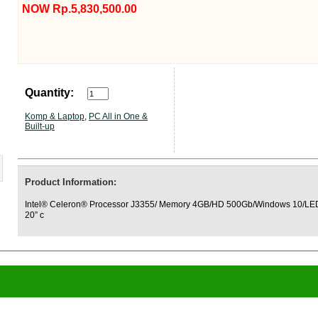
NOW Rp.5,830,500.00
Quantity:
Komp & Laptop
,
PC All in One &
Built-up
Product Information:
Intel® Celeron® Processor J3355/ Memory 4GB/HD 500Gb/Windows 10/LE
20” c