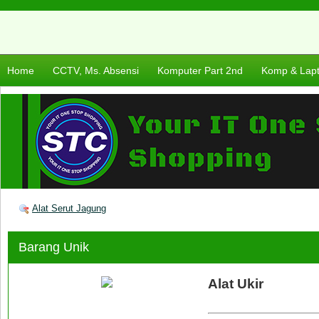
Home
CCTV, Ms. Absensi
Komputer Part 2nd
Komp & Lap
Alat Serut Jagung
Barang Unik
Alat Ukir