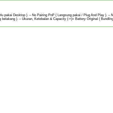
lu pakai Desktop ). – No Pairing PnP ( Langsung pakai / Plug And Play ). – 
g belakang ). – Ukuran, Ketebalan & Capacity (-+)= Battery Original ( Bundlin