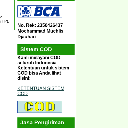
No
g HP).
No. Rek: 2350426437
Mochammad Muchlis
Djauhari
Sistem COD
Kami melayani COD
seluruh Indonesia.
Ketentuan untuk sistem
COD bisa Anda lihat
disini:
KETENTUAN SISTEM
COD
Jasa Pengiriman