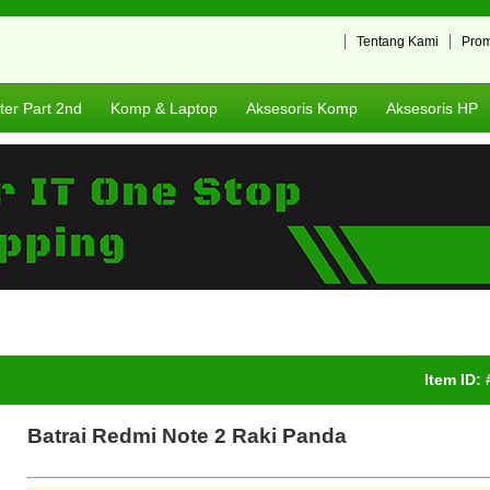
Tentang Kami
Pro
er Part 2nd
Komp & Laptop
Aksesoris Komp
Aksesoris HP
Item ID:
Batrai Redmi Note 2 Raki Panda