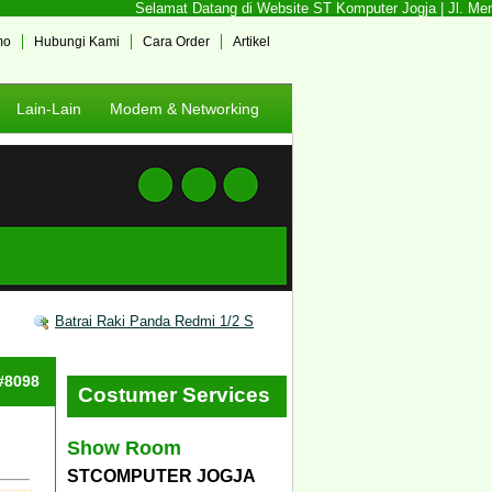
Selamat Datang di Website ST Komputer Jogja | Jl. Mente
mo
Hubungi Kami
Cara Order
Artikel
Lain-Lain
Modem & Networking
Batrai Raki Panda Redmi 1/2 S
 #8098
Costumer Services
Show Room
STCOMPUTER JOGJA