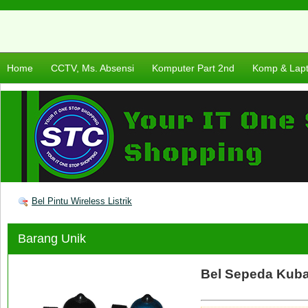
Home
CCTV, Ms. Absensi
Komputer Part 2nd
Komp & Lap
Bel Pintu Wireless Listrik
Barang Unik
Bel Sepeda Kub