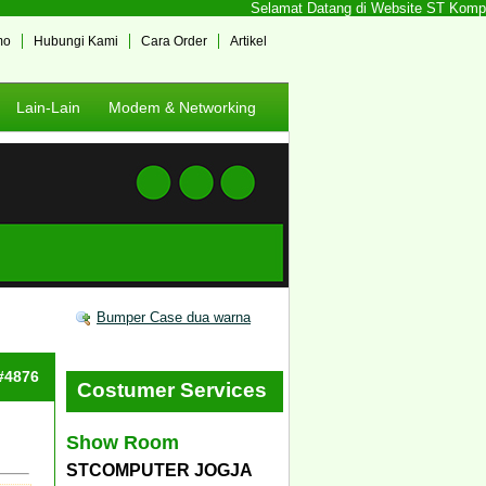
Selamat Datang di Website ST Komputer
mo
Hubungi Kami
Cara Order
Artikel
Lain-Lain
Modem & Networking
Bumper Case dua warna
 #4876
Costumer Services
Show Room
STCOMPUTER JOGJA