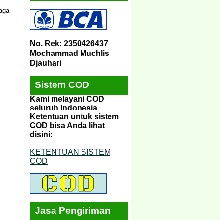
jaga
No. Rek: 2350426437
Mochammad Muchlis
Djauhari
Sistem COD
Kami melayani COD
seluruh Indonesia.
Ketentuan untuk sistem
COD bisa Anda lihat
disini:
KETENTUAN SISTEM
COD
Jasa Pengiriman