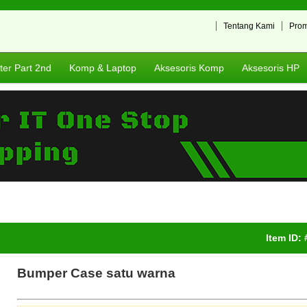
Tentang Kami
Pro
er Part 2nd
Komp & Laptop
Aksesoris Komp
Aksesoris HP
Item ID:
Bumper Case satu warna