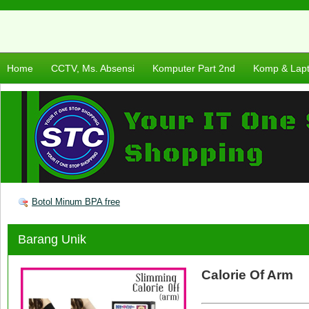
Home
CCTV, Ms. Absensi
Komputer Part 2nd
Komp & Lap
Botol Minum BPA free
Barang Unik
Calorie Of Arm