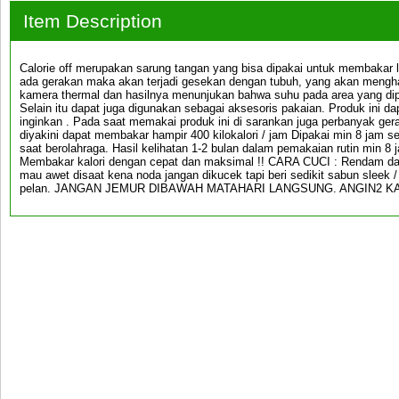
Item Description
Calorie off merupakan sarung tangan yang bisa dipakai untuk membakar 
ada gerakan maka akan terjadi gesekan dengan tubuh, yang akan menghasil
kamera thermal dan hasilnya menunjukan bahwa suhu pada area yang dip
Selain itu dapat juga digunakan sebagai aksesoris pakaian. Produk ini 
inginkan . Pada saat memakai produk ini di sarankan juga perbanyak gera
diyakini dapat membakar hampir 400 kilokalori / jam Dipakai min 8 jam seh
saat berolahraga. Hasil kelihatan 1-2 bulan dalam pemakaian rutin min 8 j
Membakar kalori dengan cepat dan maksimal !! CARA CUCI : Rendam dala
mau awet disaat kena noda jangan dikucek tapi beri sedikit sabun sleek /
pelan. JANGAN JEMUR DIBAWAH MATAHARI LANGSUNG. ANGIN2 K