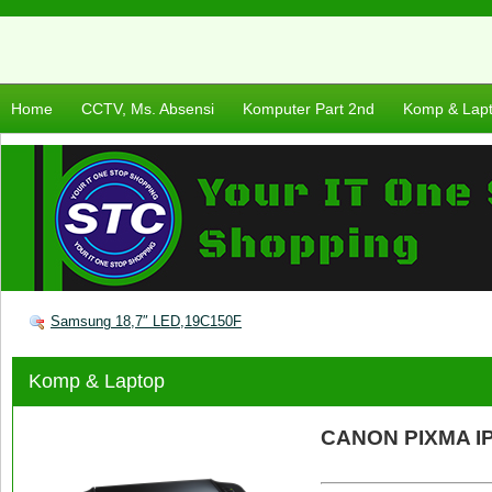
Home
CCTV, Ms. Absensi
Komputer Part 2nd
Komp & Lap
Samsung 18,7″ LED,19C150F
Komp & Laptop
CANON PIXMA IP