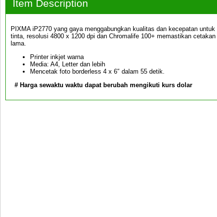
Item Description
PIXMA iP2770 yang gaya menggabungkan kualitas dan kecepatan untuk p
tinta, resolusi 4800 x 1200 dpi dan Chromalife 100+ memastikan cetakan
lama.
Printer inkjet warna
Media: A4, Letter dan lebih
Mencetak foto borderless 4 x 6″ dalam 55 detik.
# Harga sewaktu waktu dapat berubah mengikuti kurs dolar