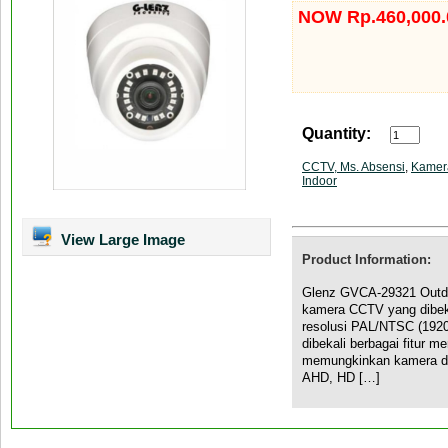
NOW Rp.460,000.
Quantity:
CCTV, Ms. Absensi
,
Kamer
Indoor
View Large Image
Product Information:
Glenz GVCA-29321 Outd
kamera CCTV yang dibek
resolusi PAL/NTSC (1920
dibekali berbagai fitur m
memungkinkan kamera da
AHD, HD […]