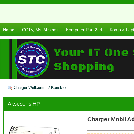
Home
CCTV, Ms. Absensi
Komputer Part 2nd
Komp & Lap
Charger Wellcomm 2 Konektor
Aksesoris HP
Charger Mobil A