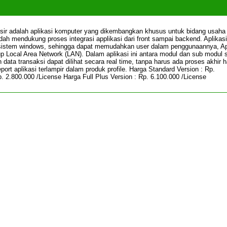
osir adalah aplikasi komputer yang dikembangkan khusus untuk bidang usaha r
sudah mendukung proses integrasi applikasi dari front sampai backend. Aplikasi 
i sistem windows, sehingga dapat memudahkan user dalam penggunaannya, Ap
kup Local Area Network (LAN). Dalam aplikasi ini antara modul dan sub modul
 data transaksi dapat dilihat secara real time, tanpa harus ada proses akhir h
port aplikasi terlampir dalam produk profile. Harga Standard Version : Rp.
p. 2.800.000 /License Harga Full Plus Version : Rp. 6.100.000 /License