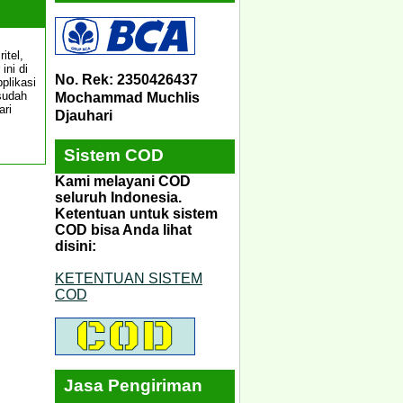
itel,
ini di
No. Rek: 2350426437
plikasi
 sudah
Mochammad Muchlis
ari
Djauhari
Sistem COD
Kami melayani COD
seluruh Indonesia.
Ketentuan untuk sistem
COD bisa Anda lihat
disini:
KETENTUAN SISTEM
COD
Jasa Pengiriman