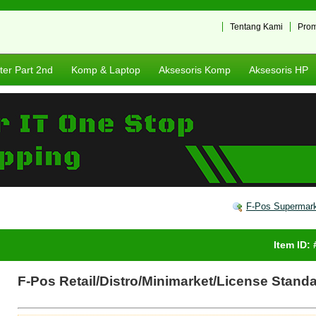
Tentang Kami
Pro
er Part 2nd
Komp & Laptop
Aksesoris Komp
Aksesoris HP
F-Pos Supermark
Item ID:
F-Pos Retail/Distro/Minimarket/License Standa