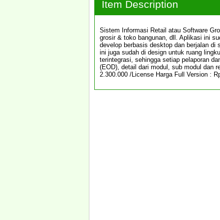
Item Description
Sistem Informasi Retail atau Software Gr
grosir & toko bangunan, dll. Aplikasi ini 
develop berbasis desktop dan berjalan d
ini juga sudah di design untuk ruang ling
terintegrasi, sehingga setiap pelaporan dan
(EOD), detail dari modul, sub modul dan re
2.300.000 /License Harga Full Version : R