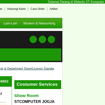
Selamat Datang di Website ST Komputer Jogj
mo
Hubungi Kami
Cara Order
Artikel
Lain-Lain
Modem & Networking
et & Department Store/License Standar
 #8852
Costumer Services
r
Show Room
STCOMPUTER JOGJA