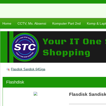
Home
CCTV, Ms. Absensi
Komputer Part 2nd
Komp & Lap
Flasdisk Sandisk 64Giga
Flashdisk
Flasdisk Sandis