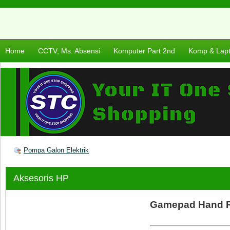
Home
CCTV, Ms. Absensi
Komputer Part 2nd
Komp & Lap
Pompa Galon Elektrik
Aksesoris HP
Gamepad Hand 