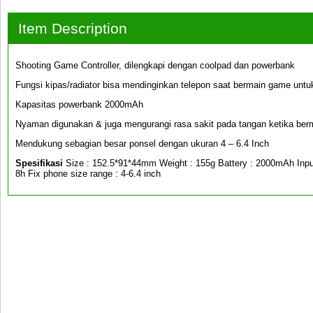
Item Description
Shooting Game Controller, dilengkapi dengan coolpad dan powerbank
Fungsi kipas/radiator bisa mendinginkan telepon saat bermain game unt
Kapasitas powerbank 2000mAh
Nyaman digunakan & juga mengurangi rasa sakit pada tangan ketika ber
Mendukung sebagian besar ponsel dengan ukuran 4 – 6.4 Inch
Spesifikasi
Size : 152.5*91*44mm Weight : 155g Battery : 2000mAh Input
8h Fix phone size range : 4-6.4 inch