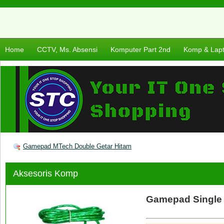
Home
CCTV, Ms. Absensi
Komputer Part 2nd
Komp & Lap
Gamepad MTech Double Getar Hitam
Aksesoris Komp
Gamepad Single