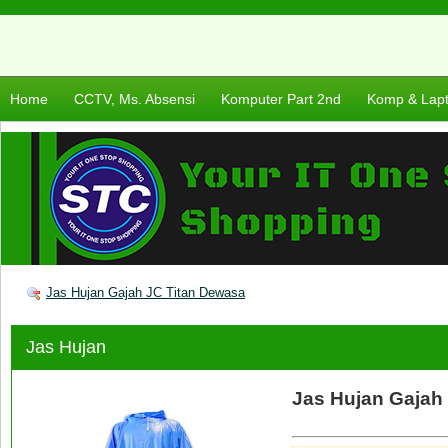
Home
CCTV, Ms. Absensi
Komputer Part 2nd
Komp & Lap
Jas Hujan Gajah JC Titan Dewasa
Jas Hujan
Jas Hujan Gajah