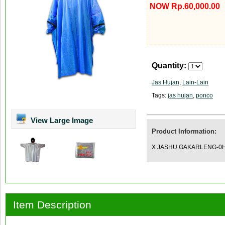
NOW Rp.60,000.00
Quantity:
Jas Hujan
,
Lain-Lain
Tags:
jas hujan
,
ponco
View Large Image
Product Information:
X JASHU GAKARLENG-0H D
Item Description