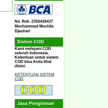
No. Rek: 2350426437
Mochammad Muchlis
Djauhari
Sistem COD
Kami melayani COD
seluruh Indonesia.
Ketentuan untuk sistem
COD bisa Anda lihat
disini:
KETENTUAN SISTEM
COD
Jasa Pengiriman