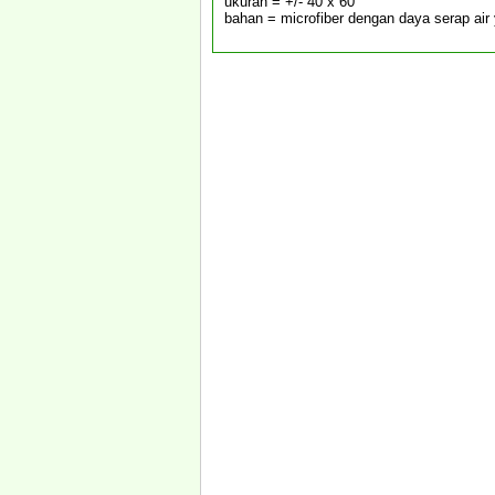
ukuran = +/- 40 x 60
bahan = microfiber dengan daya serap air