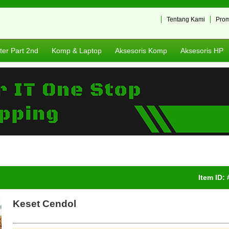
Tentang Kami
Pro
er Part 2nd
Komp & Laptop
Aksesoris Komp
Aksesoris HP
Item ID:
Keset Cendol