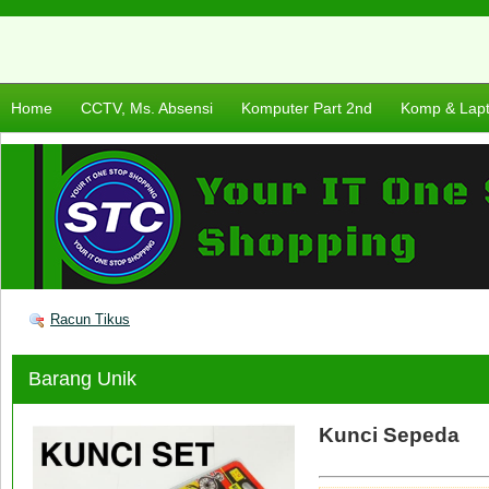
Home
CCTV, Ms. Absensi
Komputer Part 2nd
Komp & Lap
Racun Tikus
Barang Unik
Kunci Sepeda