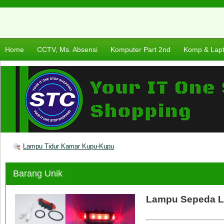
Home
CCTV, Ms. Absensi
Komputer Part 2nd
Komp & Lap
Lampu Tidur Kamar Kupu-Kupu
Barang Unik
Lampu Sepeda L