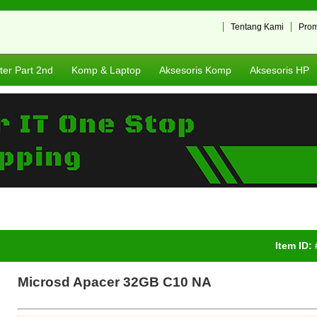
Tentang Kami
Pro
er Part 2nd
Komp & Laptop
Aksesoris Komp
Aksesoris HP
Item ID:
Microsd Apacer 32GB C10 NA