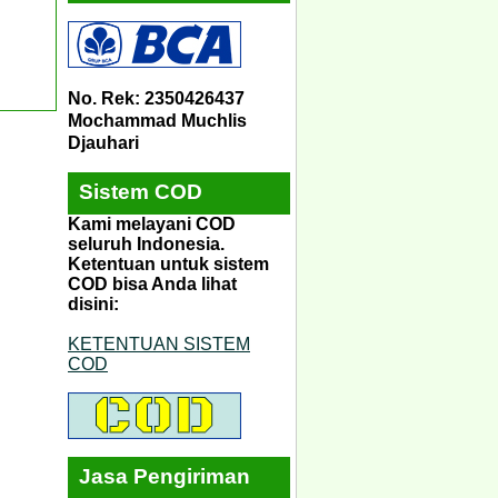
No. Rek: 2350426437
Mochammad Muchlis
Djauhari
Sistem COD
Kami melayani COD
seluruh Indonesia.
Ketentuan untuk sistem
COD bisa Anda lihat
disini:
KETENTUAN SISTEM
COD
Jasa Pengiriman