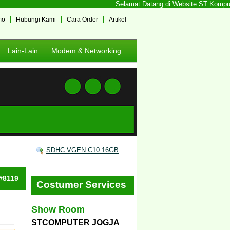
Selamat Datang di Website ST Komputer 
mo
Hubungi Kami
Cara Order
Artikel
Lain-Lain
Modem & Networking
SDHC VGEN C10 16GB
 #8119
Costumer Services
Show Room
STCOMPUTER JOGJA