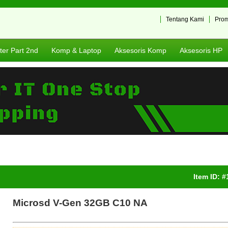
Tentang Kami
Pro
er Part 2nd
Komp & Laptop
Aksesoris Komp
Aksesoris HP
Item ID: 
Microsd V-Gen 32GB C10 NA