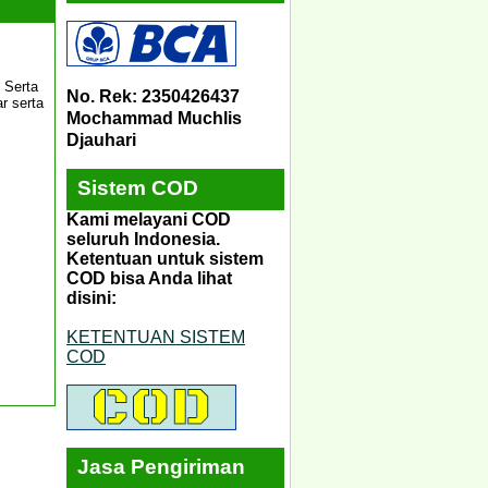
 Serta
No. Rek: 2350426437
r serta
Mochammad Muchlis
Djauhari
Sistem COD
Kami melayani COD
seluruh Indonesia.
Ketentuan untuk sistem
COD bisa Anda lihat
disini:
KETENTUAN SISTEM
COD
Jasa Pengiriman