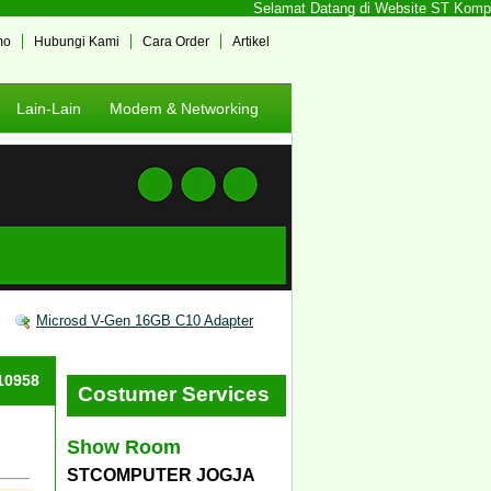
Selamat Datang di Website ST Komputer
mo
Hubungi Kami
Cara Order
Artikel
Lain-Lain
Modem & Networking
Microsd V-Gen 16GB C10 Adapter
#10958
Costumer Services
Show Room
STCOMPUTER JOGJA