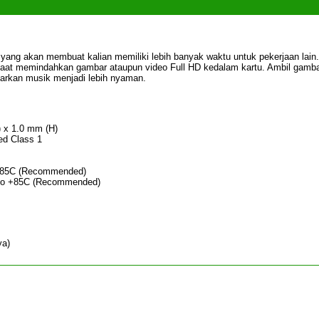
ang akan membuat kalian memiliki lebih banyak waktu untuk pekerjaan lain.
saat memindahkan gambar ataupun video Full HD kedalam kartu. Ambil gamba
garkan musik menjadi lebih nyaman.
 x 1.0 mm (H)
ed Class 1
 +85C (Recommended)
C to +85C (Recommended)
ya)