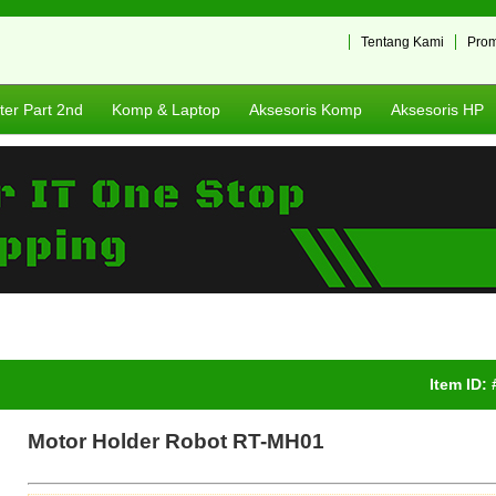
Tentang Kami
Pro
er Part 2nd
Komp & Laptop
Aksesoris Komp
Aksesoris HP
Item ID:
Motor Holder Robot RT-MH01