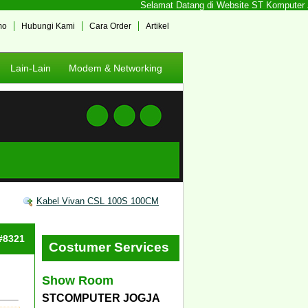
Selamat Datang di Website ST Komputer Jogj
mo
Hubungi Kami
Cara Order
Artikel
Lain-Lain
Modem & Networking
Kabel Vivan CSL 100S 100CM
 #8321
Costumer Services
Show Room
STCOMPUTER JOGJA