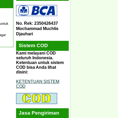
No. Rek: 2350426437
 untuk
Mochammad Muchlis
Djauhari
agar
Sistem COD
Kami melayani COD
seluruh Indonesia.
Ketentuan untuk sistem
COD bisa Anda lihat
disini:
KETENTUAN SISTEM
COD
Jasa Pengiriman