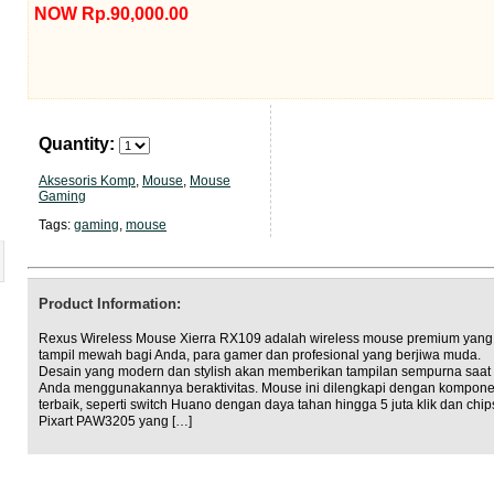
NOW Rp.90,000.00
Quantity:
Aksesoris Komp
,
Mouse
,
Mouse
Gaming
Tags:
gaming
,
mouse
Product Information:
Rexus Wireless Mouse Xierra RX109 adalah wireless mouse premium yang
tampil mewah bagi Anda, para gamer dan profesional yang berjiwa muda.
Desain yang modern dan stylish akan memberikan tampilan sempurna saat
Anda menggunakannya beraktivitas. Mouse ini dilengkapi dengan kompon
terbaik, seperti switch Huano dengan daya tahan hingga 5 juta klik dan chip
Pixart PAW3205 yang […]