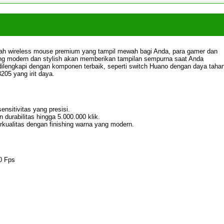
ah wireless mouse premium yang tampil mewah bagi Anda, para gamer dan
ang modern dan stylish akan memberikan tampilan sempurna saat Anda
dilengkapi dengan komponen terbaik, seperti switch Huano dengan daya taha
205 yang irit daya.
nsitivitas yang presisi.
urabilitas hingga 5.000.000 klik.
erkualitas dengan finishing warna yang modern.
0 Fps