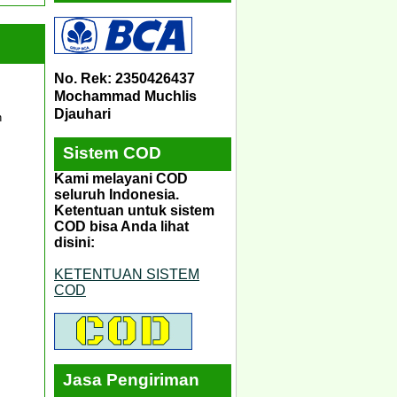
No. Rek: 2350426437
Mochammad Muchlis
Djauhari
n
Sistem COD
Kami melayani COD
seluruh Indonesia.
Ketentuan untuk sistem
COD bisa Anda lihat
disini:
KETENTUAN SISTEM
COD
Jasa Pengiriman