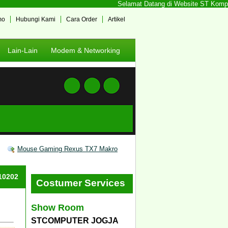
Selamat Datang di Website ST Komputer
mo
Hubungi Kami
Cara Order
Artikel
Lain-Lain
Modem & Networking
Mouse Gaming Rexus TX7 Makro
#10202
Costumer Services
Show Room
STCOMPUTER JOGJA