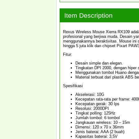
Item Description
Rexus Wireless Mouse Xierra RX109 adal
profesional yang berjiwa muda. Desain y
menggunakannya beraktivitas. Mouse ini 
hingga 5 juta klik dan chipset Pixart PAW3
Fitur:
Desain simple dan elegan.
Tingkatan DPI 2000, dengan hiper se
Menggunakan tombol Huano dengan d
Material terbuat dari plastik ABS b
Spesifikasi
Akselerasi: 10G
Kecepatan rata-rata per frame: 400
Kecepatan gerak: 30 Ips
Resolusi: 2000DPI
Tingkat polling: 125Hz
Jumlah tombol: 6 tombol
Jangkauan wireless: 10 – 15m
Dimensi: 120 x 70 x 36mm
Jenis baterai: AAA (2 buah)
Kapasitas baterai: 3,5V