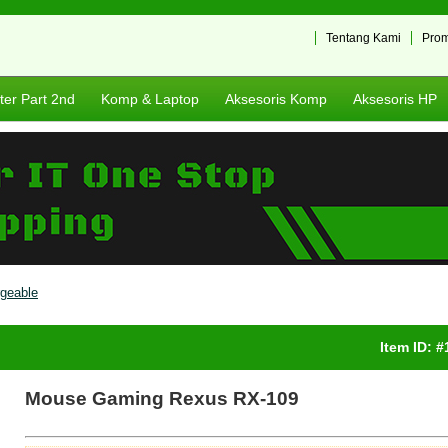
Tentang Kami
Pro
er Part 2nd
Komp & Laptop
Aksesoris Komp
Aksesoris HP
geable
Item ID: 
Mouse Gaming Rexus RX-109