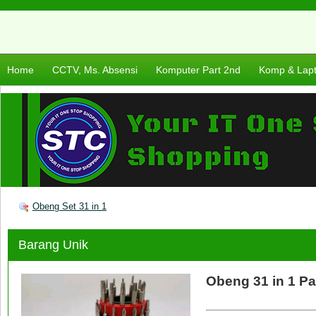
Home
CCTV, Ms. Absensi
Komputer Part 2nd
Komp & Lap
Obeng Set 31 in 1
Barang Unik
Obeng 31 in 1 P