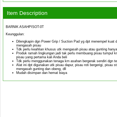
Item Description
BARNIK ASAHPISOT-0T
Keunggulan:
Dilengkapin dgn Power Grip / Suction Pad yg dpt menempel kuat
mengasah pisau
Tdk perlu keahlian khusus utk mengasah pisau atau gunting hany
Produk ramah lingkungan jadi tak perlu membuang pisau tumpul krn
pisau yang pertama kali Anda beli
Tdk perlu menggunakan tenaga krn asahan bergerak sendiri dgn te
Alat ini dpt digunakan utk pisau dapur, pisau roti bergerigi, pisau s
mengasah gunting dan obeng, dll
Mudah disimpan dan hemat biaya