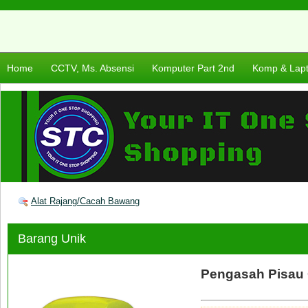
Home
CCTV, Ms. Absensi
Komputer Part 2nd
Komp & Lap
Alat Rajang/Cacah Bawang
Barang Unik
Pengasah Pisau 