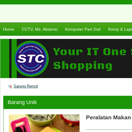
Home
CCTV, Ms. Absensi
Komputer Part 2nd
Komp & Lap
Sarung Remot
Barang Unik
Peralatan Makan