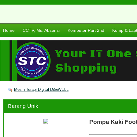
Home
CCTV, Ms. Absensi
Komputer Part 2nd
Komp & Lap
Mesin Terapi Digital DiGiWELL
Barang Unik
Pompa Kaki Foo