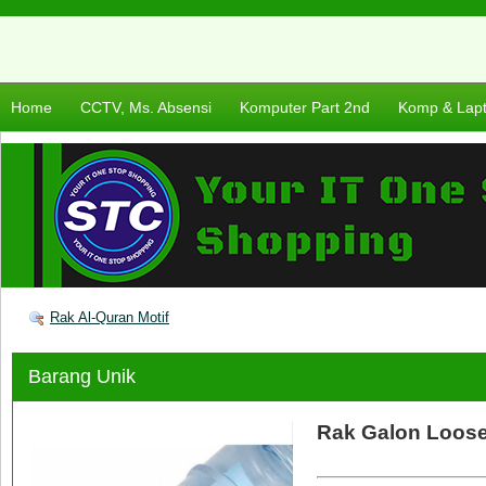
Home
CCTV, Ms. Absensi
Komputer Part 2nd
Komp & Lap
Rak Al-Quran Motif
Barang Unik
Rak Galon Loose