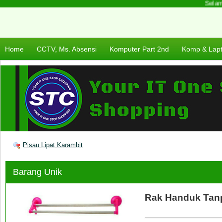
Selamat
Home
CCTV, Ms. Absensi
Komputer Part 2nd
Komp & Lap
Pisau Lipat Karambit
Barang Unik
Rak Handuk Tan