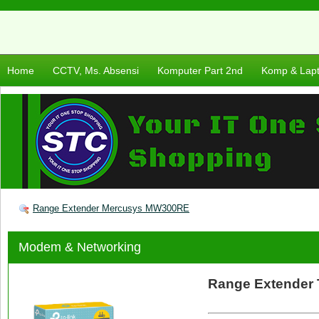
Home
CCTV, Ms. Absensi
Komputer Part 2nd
Komp & Lap
Range Extender Mercusys MW300RE
Modem & Networking
Range Extender