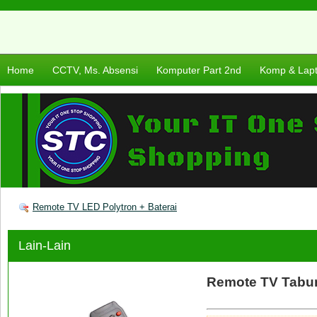
Home
CCTV, Ms. Absensi
Komputer Part 2nd
Komp & Lap
Remote TV LED Polytron + Baterai
Lain-Lain
Remote TV Tabu