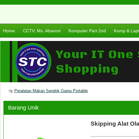
Home
CCTV, Ms. Absensi
Komputer Part 2nd
Komp & Lap
Peralatan Makan Sendok Garpu Portable
Barang Unik
Skipping Alat Ol