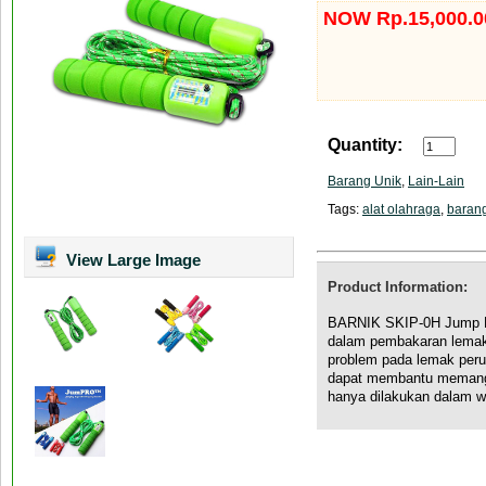
NOW Rp.15,000.0
Quantity:
Barang Unik
,
Lain-Lain
Tags:
alat olahraga
,
barang
View Large Image
Product Information:
BARNIK SKIP-0H Jump Ro
dalam pembakaran lemak
problem pada lemak perut
dapat membantu memangk
hanya dilakukan dalam wa