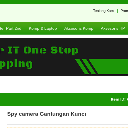
Tentang Kami
Pro
er Part 2nd
Komp & Laptop
Aksesoris Komp
Aksesoris HP
Item ID:
Spy camera Gantungan Kunci