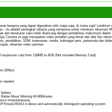
benar berguna yang dapat digunakan oleh siapa saja, di mana saja! Letakkan 
ngan – itu adalah perangkat rahasia yang sempurna untuk merekam rekaman! 
pak dan berukuran saku telah dirancang dengan portabilitas maksimum dalam 
py Camera ini juga merupakan video portabel yang besar dan alat foto reka
nis, pendidikan, SDM, keamanan, media, hubungan pers, pariwisata dan bida
 cepat, rekaman video spontan.
D expansion card from 128MB to 8GB (Not included Memory Card)
on (30fps)
er needed
 battery
n Batter About Working 60-90Minutes
dence instantaneously
Vista/LINUX2.4 above and automatically distinguish operating system.