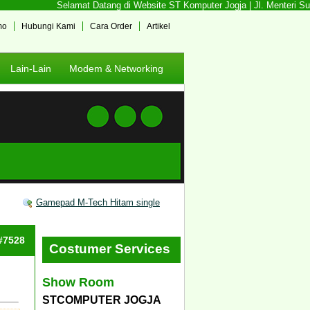
Selamat Datang di Website ST Komputer Jogja | Jl. Menteri Supe
mo
Hubungi Kami
Cara Order
Artikel
Lain-Lain
Modem & Networking
Gamepad M-Tech Hitam single
 #7528
Costumer Services
Show Room
STCOMPUTER JOGJA