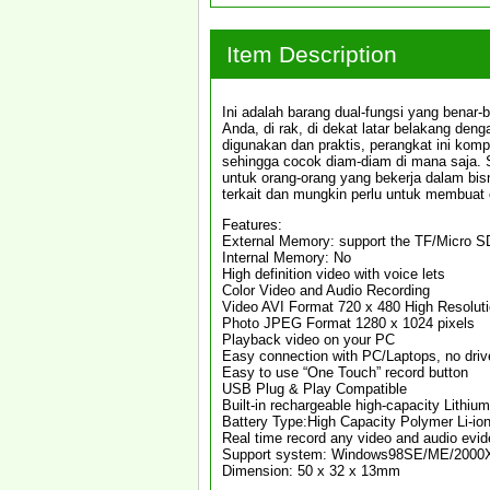
Item Description
Ini adalah barang dual-fungsi yang benar-
Anda, di rak, di dekat latar belakang de
digunakan dan praktis, perangkat ini kom
sehingga cocok diam-diam di mana saja. S
untuk orang-orang yang bekerja dalam bis
terkait dan mungkin perlu untuk membuat
Features:
External Memory: support the TF/Micro S
Internal Memory: No
High definition video with voice lets
Color Video and Audio Recording
Video AVI Format 720 x 480 High Resoluti
Photo JPEG Format 1280 x 1024 pixels
Playback video on your PC
Easy connection with PC/Laptops, no driv
Easy to use “One Touch” record button
USB Plug & Play Compatible
Built-in rechargeable high-capacity Lithium
Battery Type:High Capacity Polymer Li-io
Real time record any video and audio evi
Support system: Windows98SE/ME/2000XP/
Dimension: 50 x 32 x 13mm