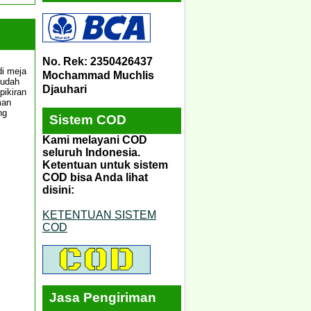
No. Rek: 2350426437
di meja
Mochammad Muchlis
Mudah
Djauhari
pikiran
man
ng
Sistem COD
Kami melayani COD
seluruh Indonesia.
Ketentuan untuk sistem
COD bisa Anda lihat
disini:
KETENTUAN SISTEM
COD
Jasa Pengiriman