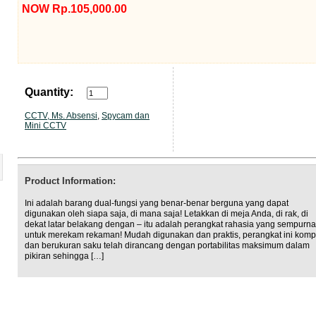
NOW Rp.105,000.00
Quantity:
CCTV, Ms. Absensi
,
Spycam dan
Mini CCTV
Product Information:
Ini adalah barang dual-fungsi yang benar-benar berguna yang dapat
digunakan oleh siapa saja, di mana saja! Letakkan di meja Anda, di rak, di
dekat latar belakang dengan – itu adalah perangkat rahasia yang sempurna
untuk merekam rekaman! Mudah digunakan dan praktis, perangkat ini kom
dan berukuran saku telah dirancang dengan portabilitas maksimum dalam
pikiran sehingga […]