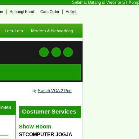
Selamat Datang di Website ST Komputer
mo
Hubungi Kami
Cara Order
Artikel
Lain-Lain
Modem & Networking
Switch VGA 2 Port
#10454
Costumer Services
Show Room
STCOMPUTER JOGJA