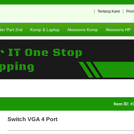
Tentang Kami
Pro
er Part 2nd
Komp & Laptop
Aksesoris Komp
Aksesoris HP
Item ID: 
Switch VGA 4 Port