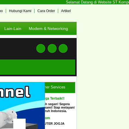
Selamat Datang di Website ST Komputer 
mo
Hubungi Kami
Cara Order
Artikel
Lain-Lain
Modem & Networking
Customer Services
Ingin Harga Terbaik!!
Tidak usah segan! Segera
hubungi kami! Siap melayani
COD seluruh Indonesia.
Show Room
STCOMPUTER JOGJA