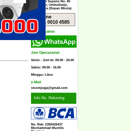
Jl. Menteri Supeno No. 45
Sorosutan, Umbulharjo,
Yogyakarta (Depan Mirota)
Hotline
0851 0010 4585
Kontak Admin
Jam Operasional
Senin - Jum’at: 09.00 - 20.00
Sabtu: 09.00 - 16.00
Minggu: Libur
e-Mail
stcomjogja@gmail.com
Info No. Rekening
No. Rek: 2350426437
Mochammad Muchlis