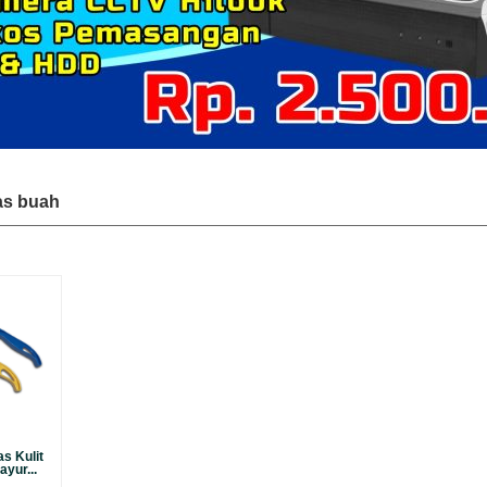
as buah
s Kulit
yur...