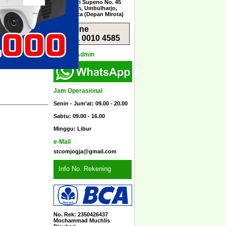
Jl. Menteri Supeno No. 45
Sorosutan, Umbulharjo,
Yogyakarta (Depan Mirota)
Hotline
0851 0010 4585
Kontak Admin
Jam Operasional
Senin - Jum’at: 09.00 - 20.00
Sabtu: 09.00 - 16.00
Minggu: Libur
e-Mail
stcomjogja@gmail.com
Info No. Rekening
No. Rek: 2350426437
Mochammad Muchlis