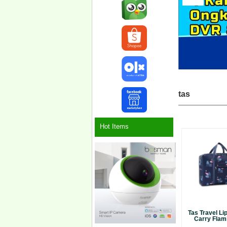
tas
Hot Items
Tas Travel Li
Carry Flami