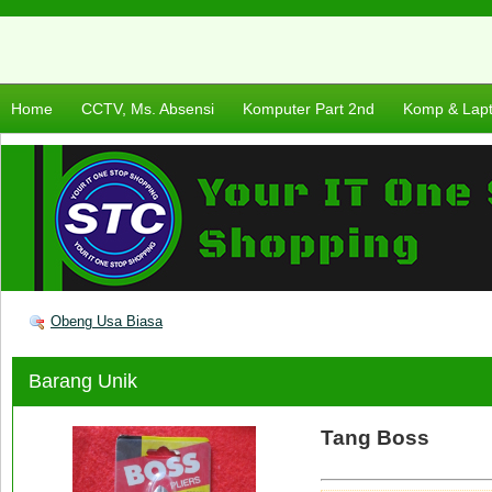
Home
CCTV, Ms. Absensi
Komputer Part 2nd
Komp & Lap
Obeng Usa Biasa
Barang Unik
Tang Boss