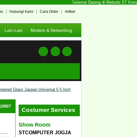
Selamat Datang di Website ST Kompute
mo
Hubungi Kami
Cara Order
Artikel
Lain-Lain
Modem & Networking
pered Glass Jaspan Universal 5,5 Inch
#10907
Costumer Services
Show Room
STCOMPUTER JOGJA