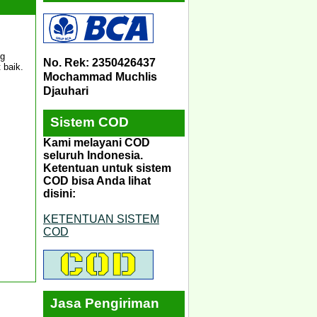
ng
No. Rek: 2350426437
 baik.
Mochammad Muchlis
Djauhari
Sistem COD
Kami melayani COD
seluruh Indonesia.
Ketentuan untuk sistem
COD bisa Anda lihat
disini:
KETENTUAN SISTEM
COD
Jasa Pengiriman