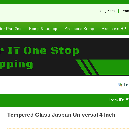
Tentang Kami
Pro
er Part 2nd
Komp & Laptop
Aksesoris Komp
Aksesoris HP
Tem
Item ID: 
Tempered Glass Jaspan Universal 4 Inch