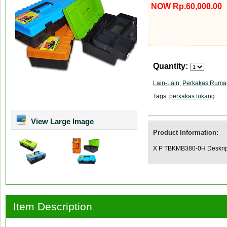
NOW Rp.60,000.00
Quantity:
Lain-Lain
,
Perkakas Ruma
Tags:
perkakas tukang
View Large Image
Product Information:
X P TBKMB380-0H Deskrip
Item Description