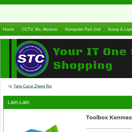
Home
CCTV, Ms. Absensi
Komputer Part 2nd
Komp & Lap
Tang Cucut Zheng Rui
Lain-Lain
Toolbox Kenmas