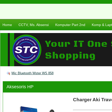
Home
CCTV, Ms. Absensi
Komputer Part 2nd
Komp & Lap
Mic Bluetooth Wster WS 858
Aksesoris HP
Charger Aki Trav