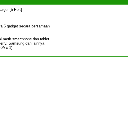
rger [5 Port]
ya 5 gadget secara bersamaan
ai merk smartphone dan tablet
berry, Samsung dan lainnya
.0A x 1)