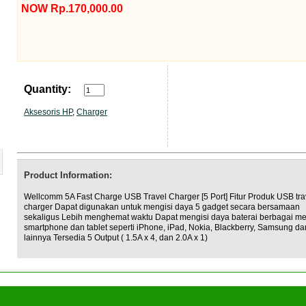
NOW Rp.170,000.00
Quantity:
Aksesoris HP
,
Charger
Product Information:
Wellcomm 5A Fast Charge USB Travel Charger [5 Port] Fitur Produk USB tra
charger Dapat digunakan untuk mengisi daya 5 gadget secara bersamaan
sekaligus Lebih menghemat waktu Dapat mengisi daya baterai berbagai me
smartphone dan tablet seperti iPhone, iPad, Nokia, Blackberry, Samsung da
lainnya Tersedia 5 Output ( 1.5A x 4, dan 2.0A x 1)