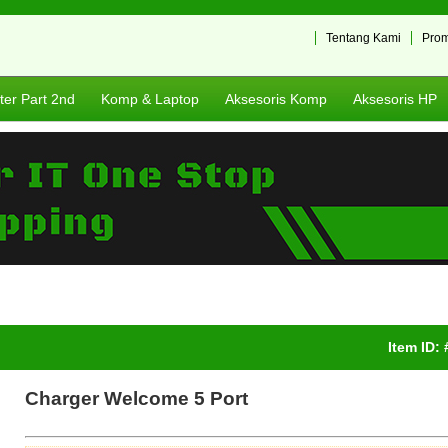
Tentang Kami
Pro
er Part 2nd
Komp & Laptop
Aksesoris Komp
Aksesoris HP
Item ID:
Charger Welcome 5 Port