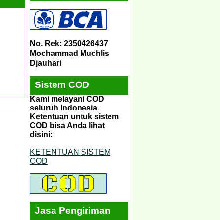
No. Rek: 2350426437
Mochammad Muchlis
Djauhari
Sistem COD
Kami melayani COD
seluruh Indonesia.
Ketentuan untuk sistem
COD bisa Anda lihat
disini:
KETENTUAN SISTEM
COD
Jasa Pengiriman