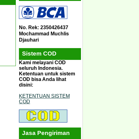
No. Rek: 2350426437
Mochammad Muchlis
Djauhari
Sistem COD
Kami melayani COD
seluruh Indonesia.
Ketentuan untuk sistem
COD bisa Anda lihat
disini:
KETENTUAN SISTEM
COD
Jasa Pengiriman