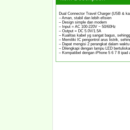
Dual Connector Travel Charger (USB & ka
– Aman, stabil dan lebih efisien
– Design simple dan modern
– Input = AC 100-220V ~ 50/60Hz
– Output = DC 5.0V/1.5A
– Kualitas kabel yg sangat bagus, sehing
– Memiliki IC pengontrol arus listrik, seh
– Dapat mengisi 2 perangkat dalam wakt
– Dilengkapi dengan lampu LED bertuliska
– Kompatibel dengan iPhone 5 6 7 8 ipad 