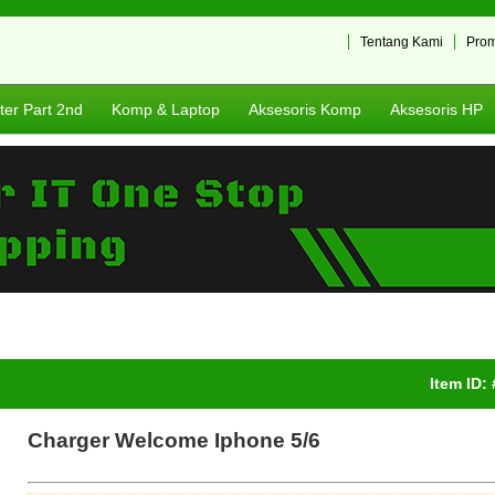
Tentang Kami
Pro
er Part 2nd
Komp & Laptop
Aksesoris Komp
Aksesoris HP
Item ID:
Charger Welcome Iphone 5/6