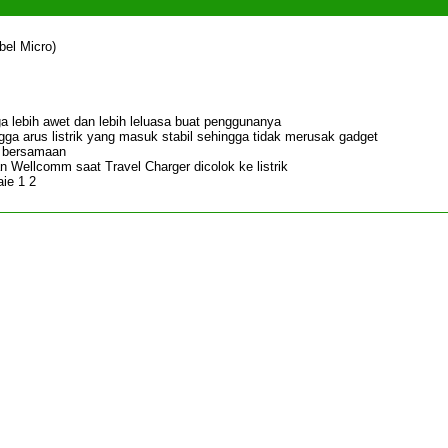
bel Micro)
ga lebih awet dan lebih leluasa buat penggunanya
ingga arus listrik yang masuk stabil sehingga tidak merusak gadget
u bersamaan
n Wellcomm saat Travel Charger dicolok ke listrik
aie 1 2