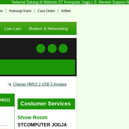
Selamat Datang di Website ST Komputer Jogja | Jl. Menteri Supeno No. 
mo
Hubungi Kami
Cara Order
Artikel
Lain-Lain
Modem & Networking
Charger HMV2 2 USB 5 Ampere
 #8211
Costumer Services
Show Room
STCOMPUTER JOGJA