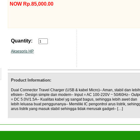
NOW Rp.85,000.00
Quantity:
Aksesoris HP
Product Information:
Dual Connector Travel Charger (USB & kabel Micro)– Aman, stabil dan lebi
efisien– Design simple dan modern– Input = AC 100-220V ~ 50/60Hz– Outp
= DC 5.0V/1.5A– Kualitas kabel yg sangat bagus, sehingga lebih awet dan
lebih leluasa buat penggunanya– Memiliki IC pengontrol arus listrik, sehing
arus listrik yang masuk stabil sehingga tidak merusak gadget– […]