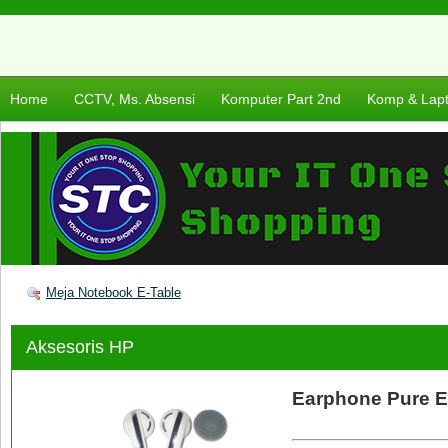
Home
CCTV, Ms. Absensi
Komputer Part 2nd
Komp & Lap
Meja Notebook E-Table
Aksesoris HP
Earphone Pure E