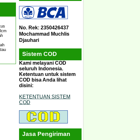
kus
No. Rek: 2350426437
20cm
Mochammad Muchlis
ah
Djauhari
lah
atau
Sistem COD
Kami melayani COD
seluruh Indonesia.
Ketentuan untuk sistem
COD bisa Anda lihat
disini:
KETENTUAN SISTEM
COD
Jasa Pengiriman