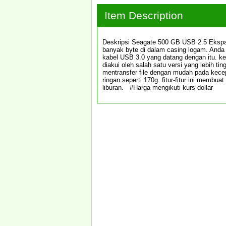
Item Description
Deskripsi Seagate 500 GB USB 2.5 Ekspan
banyak byte di dalam casing logam. And
kabel USB 3.0 yang datang dengan itu. ke
diakui oleh salah satu versi yang lebih t
mentransfer file dengan mudah pada kecep
ringan seperti 170g. fitur-fitur ini mem
liburan. #Harga mengikuti kurs dollar