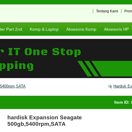
Tentang Kami
Pro
er Part 2nd
Komp & Laptop
Aksesoris Komp
Aksesoris HP
,5400rpm,SATA
Hardisk E
Item ID:
hardisk Expansion Seagate
500gb,5400rpm,SATA