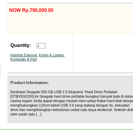
NOW Rp.790,000.00
Quantity:
Hardisk External
,
Komp & Laptop
,
Komputer & Part
Product Information:
Deskripsi Seagate 500 GB USB 2.5 Ekspansi “Hard Drive Portabel
[STBX500200] Ini Seagate hard drive portable bungkus banyak byte di dal
casing logam. Anda dapat dengan mudah men-setup Kabel hard disk deng
menghubungkan 120cm kabel USB 3.0 yang datang dengan itu. kekuatan
drive dan menghilangkan kebutuhan untuk catu daya eksternal. Setelah dia
oleh salah satu […]