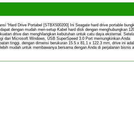
si “Hard Drive Portabel [STBX500200] Ini Seagate hard drive portable bung
a dapat dengan mudah men-setup Kabel hard disk dengan menghubungkan 1
kuatan drive dan menghilangkan kebutuhan untuk catu daya eksternal. Setel
inggi dari Microsoft Windows, USB SuperSpeed ​​3.0 Port memungkinkan Anda
atan tinggi. dengan dimensi berukuran 15.5 x 81.1 x 122.3 mm, drive ini ada
buat lebih mudah untuk membawanya bersama dengan Anda di perjalanan bisnis 