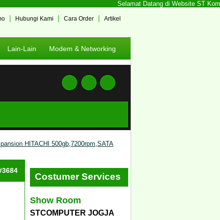
Selamat Datang di Website ST Kompute
mo
Hubungi Kami
Cara Order
Artikel
Lain-Lain
Modem & Networking
xpansion HITACHI 500gb,7200rpm,SATA
 #3684
Costumer Services
Show Room
STCOMPUTER JOGJA