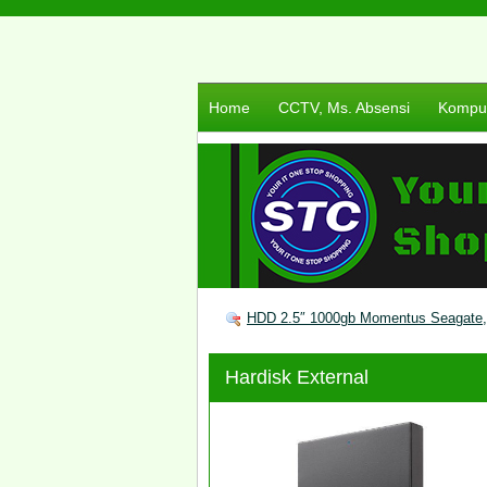
Home
CCTV, Ms. Absensi
Komput
HDD 2.5″ 1000gb Momentus Seagate
Hardisk External