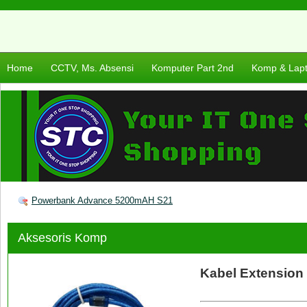
Home
CCTV, Ms. Absensi
Komputer Part 2nd
Komp & Lap
Powerbank Advance 5200mAH S21
Aksesoris Komp
Kabel Extensio