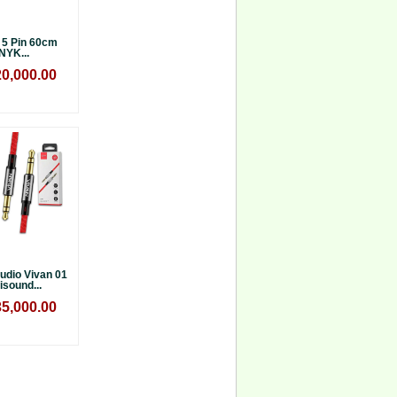
 5 Pin 60cm
NYK...
0,000.00
udio Vivan 01
isound...
5,000.00