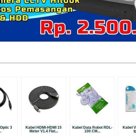
Optic 3
Kabel HDMI-HDMI 15
Kabel Data Robot RDL-
Kabel V
.
Meter V1.4 Flat...
100 CM...
I