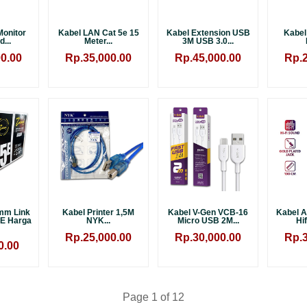
onitor
Kabel LAN Cat 5e 15
Kabel Extension USB
Kabel
...
Meter...
3M USB 3.0...
0.00
Rp.35,000.00
Rp.45,000.00
Rp.2
mm Link
Kabel Printer 1,5M
Kabel V-Gen VCB-16
Kabel A
5E Harga
NYK...
Micro USB 2M...
Hif
Rp.25,000.00
Rp.30,000.00
Rp.3
0.00
Page 1 of 12