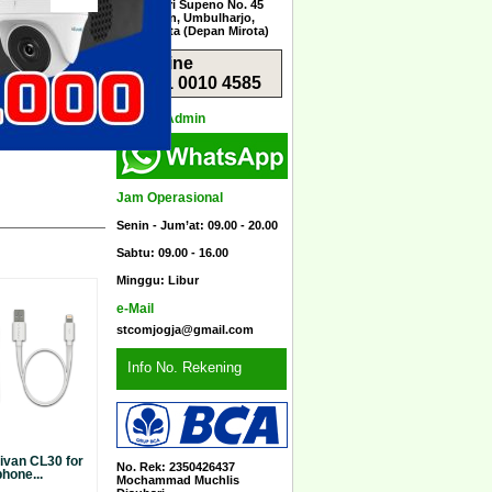
Jl. Menteri Supeno No. 45
Sorosutan, Umbulharjo,
Yogyakarta (Depan Mirota)
Hotline
0851 0010 4585
Kontak Admin
Jam Operasional
Senin - Jum’at: 09.00 - 20.00
Sabtu: 09.00 - 16.00
Minggu: Libur
e-Mail
stcomjogja@gmail.com
Info No. Rekening
ivan CL30 for
No. Rek: 2350426437
phone...
Mochammad Muchlis