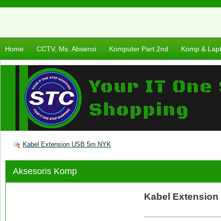
Home
CCTV, Ms. Absensi
Komputer Part 2nd
Komp & Lap
Kabel Extension USB 5m NYK
Aksesoris Komp
Kabel Extensio