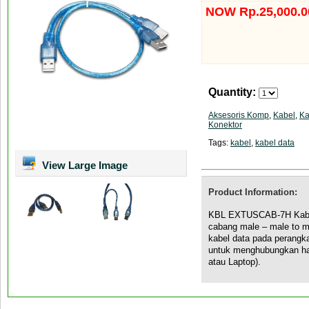
NOW Rp.25,000.0
Quantity:
Aksesoris Komp
,
Kabel
,
Ka
Konektor
Tags:
kabel
,
kabel data
View Large Image
Product Information:
KBL EXTUSCAB-7H Kabel
cabang male – male to m
kabel data pada perangk
untuk menghubungkan ha
atau Laptop).