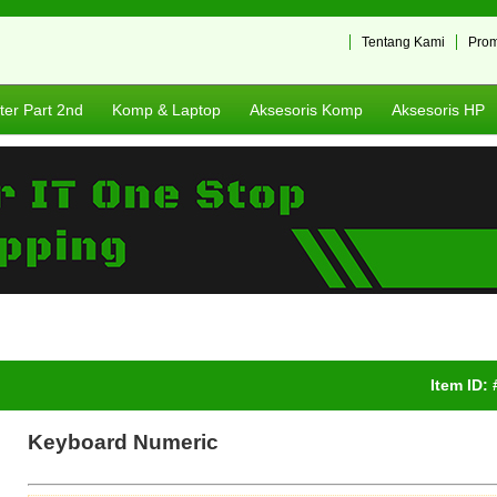
Tentang Kami
Pro
er Part 2nd
Komp & Laptop
Aksesoris Komp
Aksesoris HP
Item ID:
Keyboard Numeric