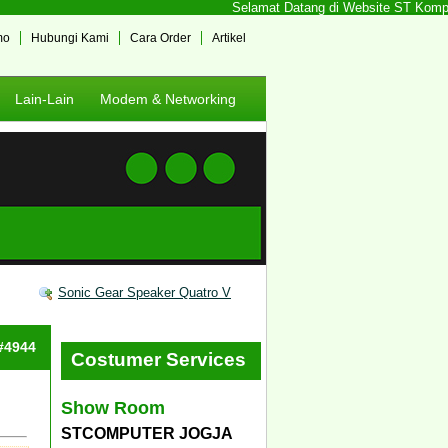
Selamat Datang di Website ST Komputer
mo
Hubungi Kami
Cara Order
Artikel
Lain-Lain
Modem & Networking
Sonic Gear Speaker Quatro V
 #4944
Costumer Services
Show Room
STCOMPUTER JOGJA