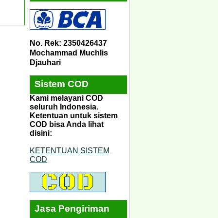
No. Rek: 2350426437
Mochammad Muchlis
Djauhari
Sistem COD
Kami melayani COD
seluruh Indonesia.
Ketentuan untuk sistem
COD bisa Anda lihat
disini:
KETENTUAN SISTEM
COD
Jasa Pengiriman