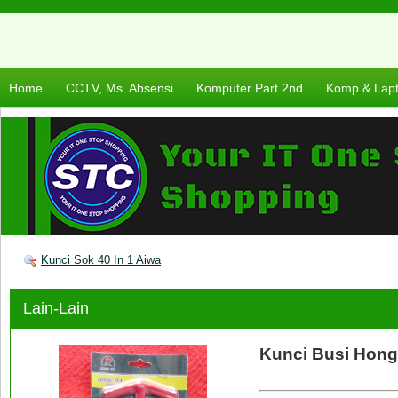
Home
CCTV, Ms. Absensi
Komputer Part 2nd
Komp & Lap
Kunci Sok 40 In 1 Aiwa
Lain-Lain
Kunci Busi Hon