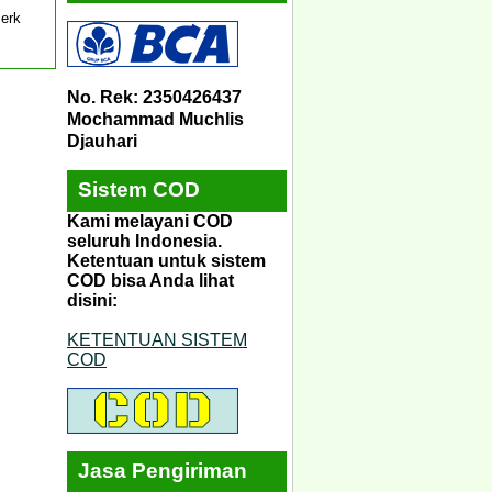
erk
No. Rek: 2350426437
Mochammad Muchlis
Djauhari
Sistem COD
Kami melayani COD
seluruh Indonesia.
Ketentuan untuk sistem
COD bisa Anda lihat
disini:
KETENTUAN SISTEM
COD
Jasa Pengiriman