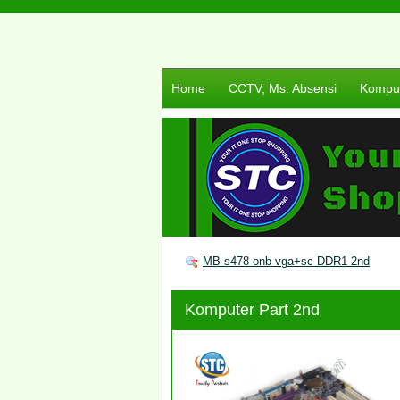
Home
CCTV, Ms. Absensi
Komput
MB s478 onb vga+sc DDR1 2nd
Komputer Part 2nd