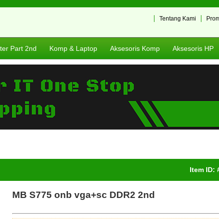
Tentang Kami
Pro
er Part 2nd
Komp & Laptop
Aksesoris Komp
Aksesoris HP
Item ID:
MB S775 onb vga+sc DDR2 2nd