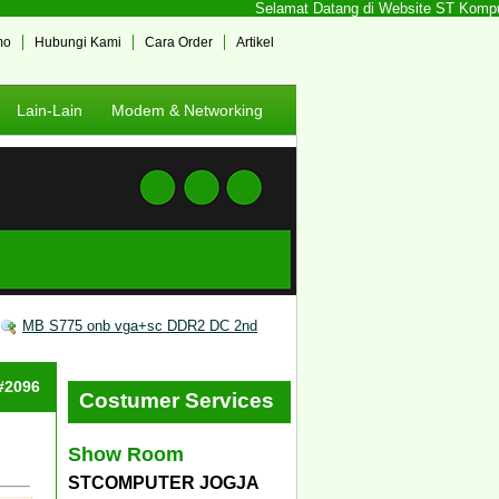
Selamat Datang di Website ST Komputer
mo
Hubungi Kami
Cara Order
Artikel
Lain-Lain
Modem & Networking
MB S775 onb vga+sc DDR2 DC 2nd
 #2096
Costumer Services
Show Room
STCOMPUTER JOGJA